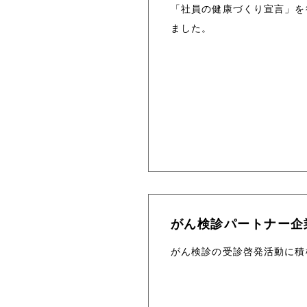
「社員の健康づくり宣言」を
ホーム
ました。
お知らせ
サービス
Digi×Pop事業製
オリジナル段ボール製
一般段ボールケース
がん検診パートナー企
ワークスタイル
がん検診の受診啓発活動に積
働きやすい環境
営業・事務