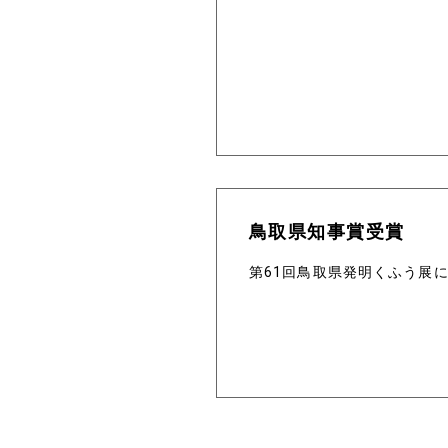
製造
研修
社員旅行
表彰
地域貢献
鳥取県知事賞受賞
ロゴに込めた思い
第61回鳥取県発明くふう展
ユニフォームリニュー