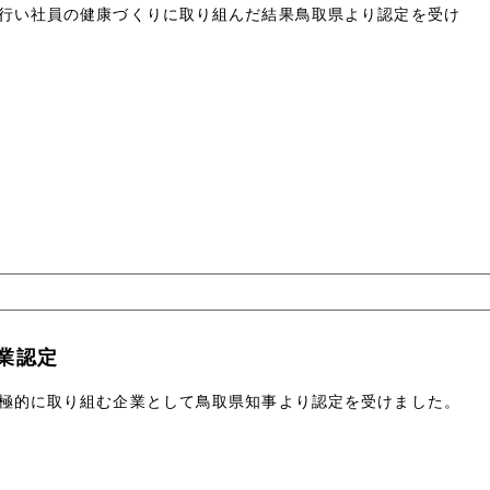
行い社員の健康づくりに取り組んだ結果鳥取県より認定を受け
制作実績
制作実績
メディア掲載
経営理念
品【デジポ事業製品】
会社案内
品
採用情報
業認定
極的に取り組む企業として鳥取県知事より認定を受けました。
お問い合わせ