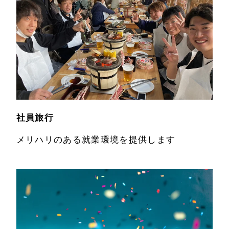
ース
お問い合わせ
ワークスタイル
働きやすい環境
営業・事務
製造
社員旅行
研修
メリハリのある就業環境を提供します
社員旅行
表彰
地域貢献
ロゴに込めた思
い