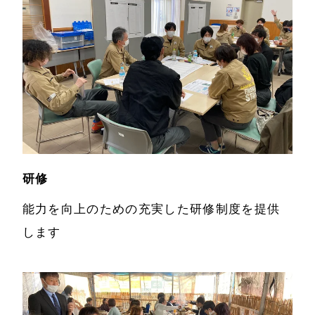
お知らせ
制作実績
制作実績
サービス
メディア掲載
研修
Digi×Pop事業製
品【デジポ事業
経営理念
能力を向上のための充実した研修制度を提供
製品】
します
会社案内
オリジナル段ボ
ール製品
採用情報
一般段ボールケ